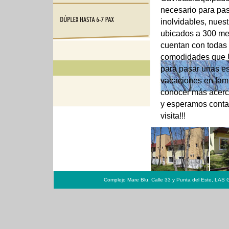
necesario para pas
inolvidables, nues
ubicados a 300 met
cuentan con todas 
comodidades que U
para pasar unas e
vacaciones en fami
conocer más acerc
y esperamos conta
visita!!!
Complejo Mare Blu. Calle 33 y Punta del Este, LAS 