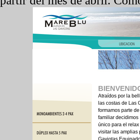
partir del mes de abril. Com
BIENVENID
Atraídos por la bel
las costas de Las 
formamos parte de
familiar decidimos
único para el rela
visitar las amplias
Gaviotas.Equipado